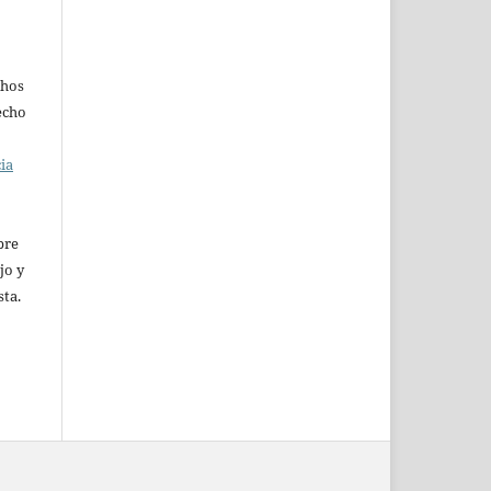
chos
recho
cia
pre
jo y
sta.