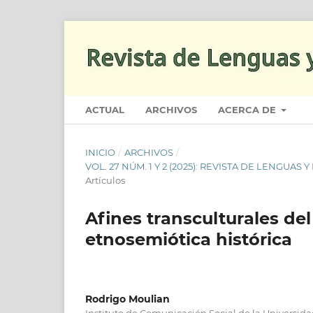
ACTUAL
ARCHIVOS
ACERCA DE
INICIO
/
ARCHIVOS
/
VOL. 27 NÚM. 1 Y 2 (2025): REVISTA DE LENGU
Artículos
Afines transculturales de
etnosemiótica histórica
Rodrigo Moulian
Instituto de Comunicación Social de la Universida