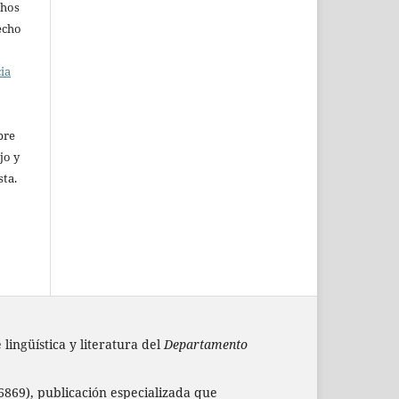
chos
recho
cia
pre
jo y
sta.
lingüística y literatura del
Departamento
869), publicación especializada que