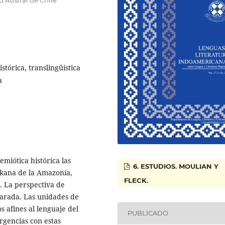
stórica, translingüística
a
emiótica histórica las
6. ESTUDIOS. MOULIAN Y
takana de la Amazonía,
FLECK.
. La perspectiva de
parada. Las unidades de
s afines al lenguaje del
PUBLICADO
rgencias con estas