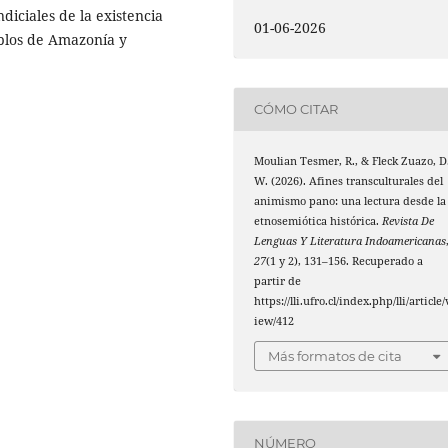
ndiciales de la existencia
01-06-2026
eblos de Amazonía y
CÓMO CITAR
Moulian Tesmer, R., & Fleck Zuazo, D
W. (2026). Afines transculturales del
animismo pano: una lectura desde la
etnosemiótica histórica.
Revista De
Lenguas Y Literatura Indoamericanas
27
(1 y 2), 131–156. Recuperado a
partir de
https://lli.ufro.cl/index.php/lli/article/
iew/412
Más formatos de cita
NÚMERO