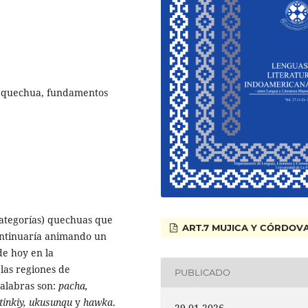
a quechua, fundamentos
categorías) quechuas que
ART.7 MUJICA Y CÓRDOV
ntinuaría animando un
de hoy en la
las regiones de
PUBLICADO
alabras son:
pacha,
 tinkiy, ukusunqu
y
hawka
.
29-01-2026