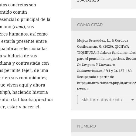
xtos concretos son
sentido común
encial o principal de la
CÓMO CITAR
umano (
runa
), sus
seres humanos, así como
Mujica Bermúdez, L., & Córdova
 estaría presente entre
Cusihuamán, G. (2026). QICHWA
 palabras seleccionadas
TIQSIKUNA: Palabras fundamentales
a sabiduría de sus
para el pensamiento quechua.
Revist
idiana y contrastada con
De Lenguas Y Literatura
as permite tejer, de una
Indoamericanas
,
27
(1 y 2), 157–180.
Recuperado a partir de
cer en sus comunidades;
https://lli.ufro.cl/index.php/lli/article/
que viven aquí y ahora
iew/405
ninpi
), haciendo historia
ento o la filosofía quechua
Más formatos de cita
r, estar y hacer el
NÚMERO