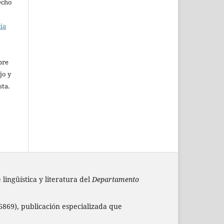
recho
cia
pre
jo y
sta.
lingüística y literatura del
Departamento
869), publicación especializada que